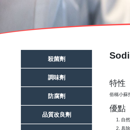
Sod
殺菌劑
調味劑
特性
俗稱小蘇
防腐劑
優點
品質改良劑
自
具除