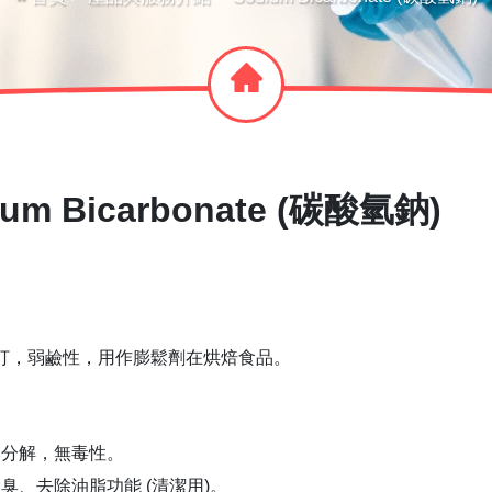
ium Bicarbonate (碳酸氫鈉)
打，弱鹼性，用作膨鬆劑在烘焙食品。
然分解，無毒性。
臭、去除油脂功能 (清潔用)。