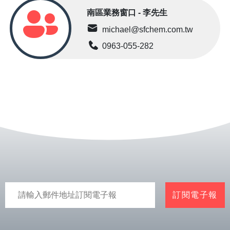
南區業務窗口 - 李先生
michael@sfchem.com.tw
0963-055-282