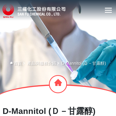
首頁
產品與服務介紹
D-Mannitol (Ｄ－甘露醇)
D-Mannitol (Ｄ－甘露醇)