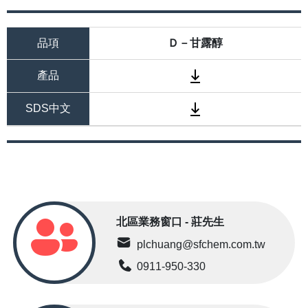
品項
Ｄ－甘露醇
產品
SDS中文
北區業務窗口 - 莊先生
plchuang@sfchem.com.tw
0911-950-330