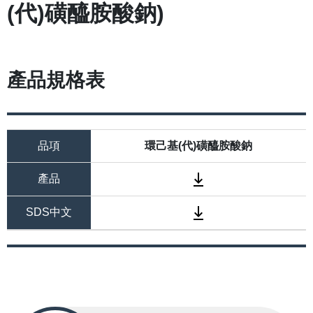
(代)磺醯胺酸鈉)
產品規格表
品項
環己基(代)磺醯胺酸鈉
產品
SDS中文