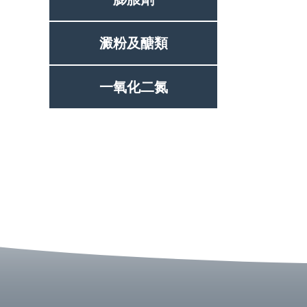
澱粉及醣類
一氧化二氮