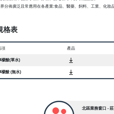
然界分佈廣泛且常應用在各產業:食品、醫藥、飼料、工業、化妝
規格表
品項
產品
檸檬酸(單水)
檸檬酸 (無水)
北區業務窗口 - 