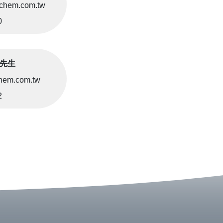
chem.com.tw
0
李先生
hem.com.tw
2