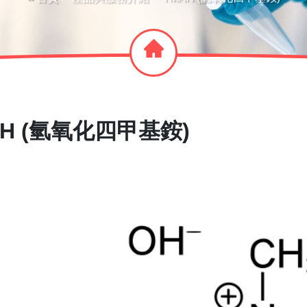
AH (氫氧化四甲基銨)