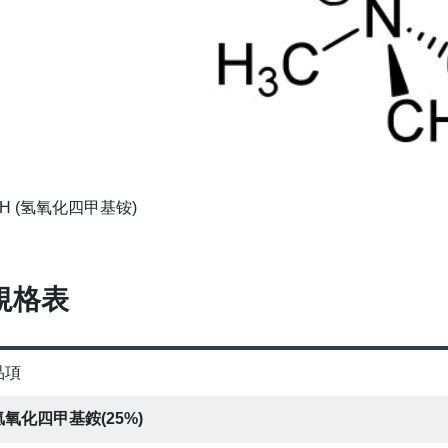
AH (氢氧化四甲基铵)
規格表
品項
氫氧化四甲基銨(25%)