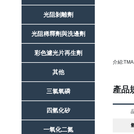
光阻剝離劑
光阻稀釋劑與洗邊劑
彩色濾光片再生劑
介紹:TM
其他
產品
三氯氧磷
四氫化矽
一氧化二氮