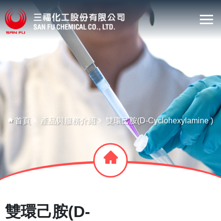
首頁
產品與服務介紹
雙環己胺(D-Cyclohexylamine )
雙環己胺(D-