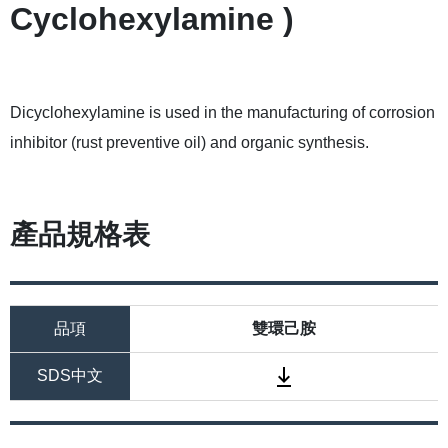
Cyclohexylamine )
Dicyclohexylamine is used in the manufacturing of corrosion
inhibitor (rust preventive oil) and organic synthesis.
產品規格表
品項
雙環己胺
SDS中文