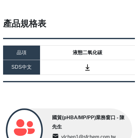
產品規格表
品項
液態二氧化碳
SDS中文
國貿(pHBA/MP/PP)業務窗口 - 陳
先生
ylchen1@sfchem.com.tw