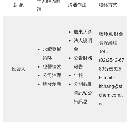
主要關切議
對 象
溝通作法
聯絡方式
題
股東大會
張玲鳳 財會
法人說明
資深經理
永續發展
會
Tel：
策略
公告財務
(02)2542-67
經營績效
報告
投資人
89分機625
公司治理
年報
E-mail：
研發創新
公開觀測
lfchang@sf
資訊站公
chem.com.t
告訊息
w