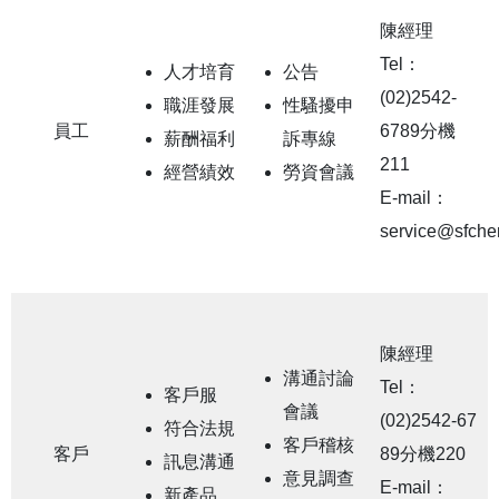
陳經理
Tel：
人才培育
公告
(02)2542-
職涯發展
性騷擾申
員工
6789分機
薪酬福利
訴專線
211
經營績效
勞資會議
E-mail：
service@sfche
陳經理
溝通討論
Tel：
客戶服
會議
(02)2542-67
符合法規
客戶稽核
客戶
89分機220
訊息溝通
意見調查
E-mail：
新產品